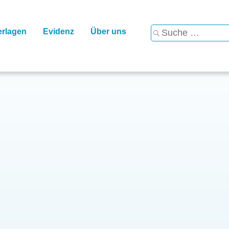
Suche
erlagen
Evidenz
Über uns
…