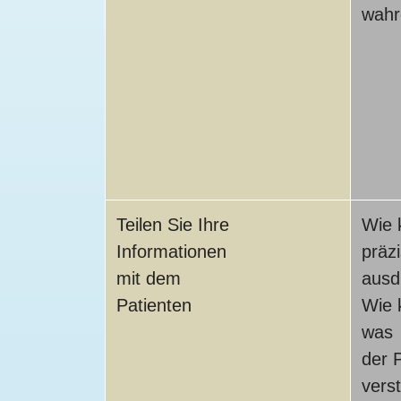
wah
Teilen Sie Ihre
Wie 
Informationen
präz
mit dem
ausd
Patienten
Wie 
was
der P
vers