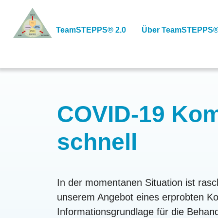
Skip
to
TeamSTEPPS® 2.0
Über TeamSTEPPS®
content
COVID-19 Komm
schnell
In der momentanen Situation ist ras
unserem Angebot eines erprobten Kom
Informationsgrundlage für die Behan